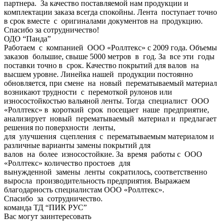
партнера. За качество поставляемой нам продукции и
комплектации заказа всегда спокойны. Лента поступает точно
в срок вместе с оригиналами документов на продукцию.
Спасибо за сотрудничество!
ОДО “Панда”
Работаем с компанией ООО «Роллтекс» с 2009 года. Объемы
заказов большие, свыше 5000 метров в год. За все эти годы
поставки точно в срок. Качество покрытий для валов на
высшем уровне. Линейка нашей продукции постоянно
обновляется, при смене на новый перематываемый материал
возникают трудности с перемоткой рулонов или
износостойкостью вальяной ленты. Тогда специалист ООО
«Роллтекс» в короткий срок посещает наше предприятие,
анализирует новый перематываемый материал и предлагает
решения по поверхности ленты,
для улучшения сцепления с перематываемым материалом и
различные варианты замены покрытий для
валов на более износостойкие. За время работы с ООО
«Роллтекс» количество простоев для
вынужденной замены ленты сократилось, соответственно
выросла производительность предприятия. Выражаем
благодарность специалистам ООО «Роллтекс».
Спасибо за сотрудничество.
команда ТД “ПИК РУС”
Вас могут заинтересовать