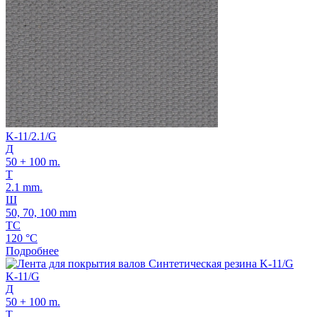
K-11/2.1/G
Д
50 + 100 m.
Т
2.1 mm.
Ш
50, 70, 100 mm
ТС
120 °C
Подробнее
K-11/G
Д
50 + 100 m.
Т