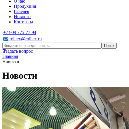
О нас
Продукция
Галерея
Новости
Контакты
+7 909 775-77-94
rolltex@rolltex.ru
задать вопрос
Главная
Новости
Новости