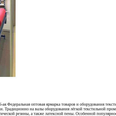
у 56-ая Федеральная оптовая ярмарка товаров и оборудования
ки. Традиционно на валы оборудования лёгкой текстильной про
тической резины, а также латексной пены. Особенной популярн