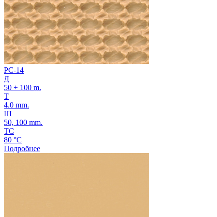
PC-14
Д
50 + 100 m.
Т
4.0 mm.
Ш
50, 100 mm.
ТС
80 °C
Подробнее