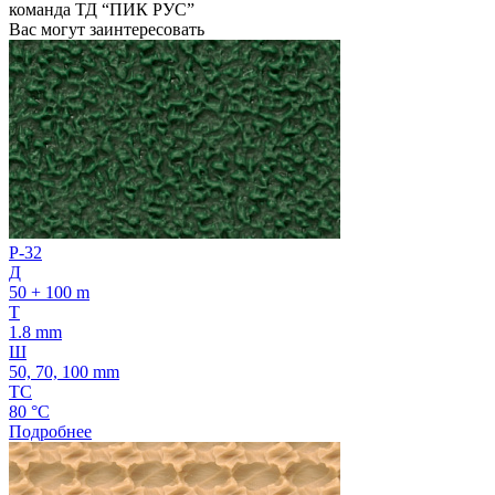
команда ТД “ПИК РУС”
Вас могут заинтересовать
P-32
Д
50 + 100 m
Т
1.8 mm
Ш
50, 70, 100 mm
ТС
80 °C
Подробнее