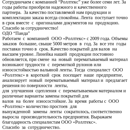
Сотрудничаем с компанией “Роллтекс” уже более семи лет. За
годы работы приобрели надежного и качественного
партнера. За качество поставляемой нам продукции и
комплектации заказа всегда спокойны. Лента поступает точно
в срок вместе с оригиналами документов на продукцию.
Спасибо за сотрудничество!
ОДО “Панда”
Работаем с компанией ООО «Роллтекс» с 2009 года. Объемы
заказов большие, свыше 5000 метров в год. За все эти годы
поставки точно в срок. Качество покрытий для валов на
высшем уровне. Линейка нашей продукции постоянно
обновляется, при смене на новый перематываемый материал
возникают трудности с перемоткой рулонов или
износостойкостью вальяной ленты. Тогда специалист ООО
«Роллтекс» в короткий срок посещает наше предприятие,
анализирует новый перематываемый материал и предлагает
решения по поверхности ленты,
для улучшения сцепления с перематываемым материалом и
различные варианты замены покрытий для
валов на более износостойкие. За время работы с ООО
«Роллтекс» количество простоев для
вынужденной замены ленты сократилось, соответственно
выросла производительность предприятия. Выражаем
благодарность специалистам ООО «Роллтекс».
Спасибо за сотрудничество.