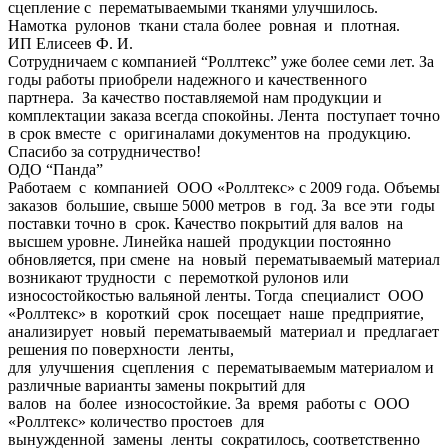
сцепление с перематываемыми тканями улучшилось.
Намотка рулонов ткани стала более ровная и плотная.
ИП Елисеев Ф. И.
Сотрудничаем с компанией “Роллтекс” уже более семи лет. За
годы работы приобрели надежного и качественного
партнера. За качество поставляемой нам продукции и
комплектации заказа всегда спокойны. Лента поступает точно
в срок вместе с оригиналами документов на продукцию.
Спасибо за сотрудничество!
ОДО “Панда”
Работаем с компанией ООО «Роллтекс» с 2009 года. Объемы
заказов большие, свыше 5000 метров в год. За все эти годы
поставки точно в срок. Качество покрытий для валов на
высшем уровне. Линейка нашей продукции постоянно
обновляется, при смене на новый перематываемый материал
возникают трудности с перемоткой рулонов или
износостойкостью вальяной ленты. Тогда специалист ООО
«Роллтекс» в короткий срок посещает наше предприятие,
анализирует новый перематываемый материал и предлагает
решения по поверхности ленты,
для улучшения сцепления с перематываемым материалом и
различные варианты замены покрытий для
валов на более износостойкие. За время работы с ООО
«Роллтекс» количество простоев для
вынужденной замены ленты сократилось, соответственно