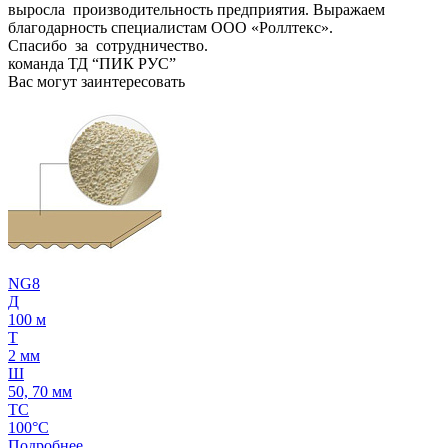
выросла производительность предприятия. Выражаем
благодарность специалистам ООО «Роллтекс».
Спасибо за сотрудничество.
команда ТД “ПИК РУС”
Вас могут заинтересовать
NG8
Д
100 м
Т
2 мм
Ш
50, 70 мм
ТС
100°C
Подробнее