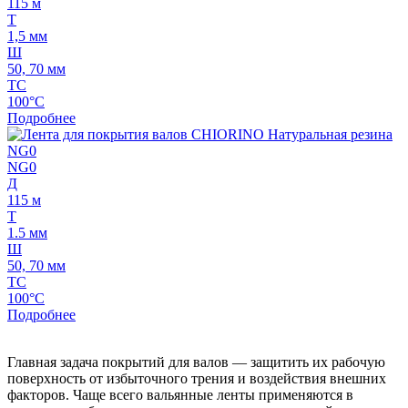
115 м
Т
1,5 мм
Ш
50, 70 мм
ТС
100°C
Подробнее
NG0
Д
115 м
Т
1.5 мм
Ш
50, 70 мм
ТС
100°C
Подробнее
Главная задача покрытий для валов — защитить их рабочую
поверхность от избыточного трения и воздействия внешних
факторов. Чаще всего вальянные ленты применяются в