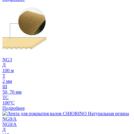
NG3
Д
100 м
Т
2 мм
Ш
50, 70 мм
ТС
100°C
Подробнее
NG0/A
Д